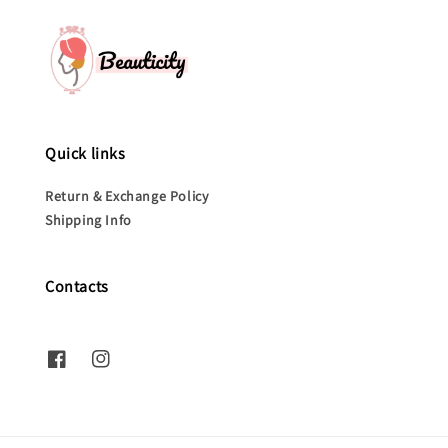
Quick links
Return & Exchange Policy
Shipping Info
Contacts