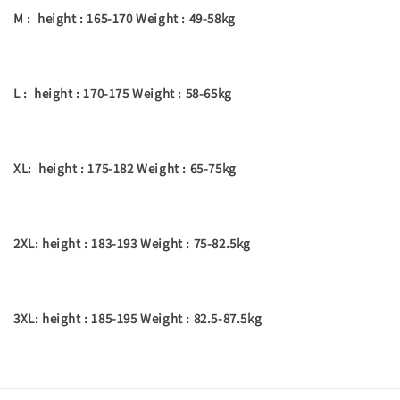
M : height : 165-170 Weight : 49-58kg
L : height : 170-175 Weight : 58-65kg
XL: height : 175-182 Weight : 65-75kg
2XL: height : 183-193 Weight : 75-82.5kg
3XL: height : 185-195 Weight : 82.5-87.5kg